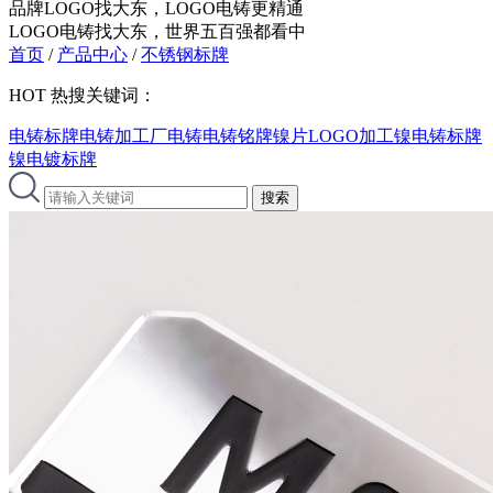
品牌LOGO找大东，LOGO电铸更精通
LOGO电铸找大东，世界五百强都看中
首页
/
产品中心
/
不锈钢标牌
HOT
热搜关键词：
电铸标牌
电铸加工厂
电铸
电铸铭牌
镍片LOGO加工
镍电铸标牌
镍电镀标牌