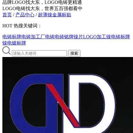
品牌LOGO找大东，LOGO电铸更精通
LOGO电铸找大东，世界五百强都看中
首页
/
产品中心
/
超薄镍金属标贴
HOT
热搜关键词：
电铸标牌
电铸加工厂
电铸
电铸铭牌
镍片LOGO加工
镍电铸标牌
镍电镀标牌