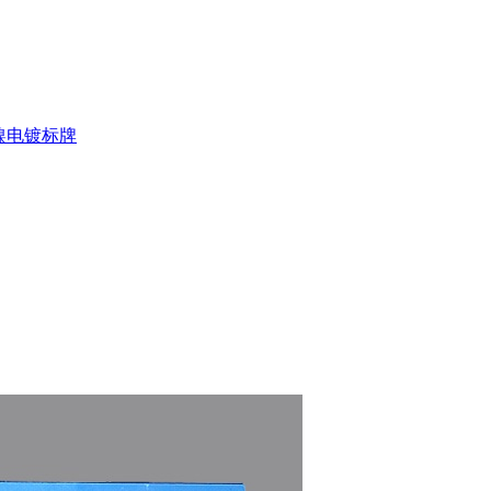
镍电镀标牌