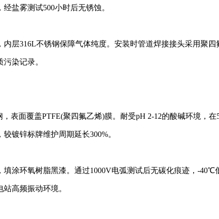
盐雾测试500小时后无锈蚀‌。
层316L不锈钢保障气体纯度。安装时管道焊接接头采用聚四氟
污染记录‌。
面覆盖PTFE(聚四氟乙烯)膜。耐受pH 2-12的酸碱环境，在5%
镀锌标牌维护周期延长300%‌。
，填涂环氧树脂黑漆。通过1000V电弧测试后无碳化痕迹，-40℃
站高频振动环境‌。